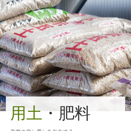
用土
・肥料