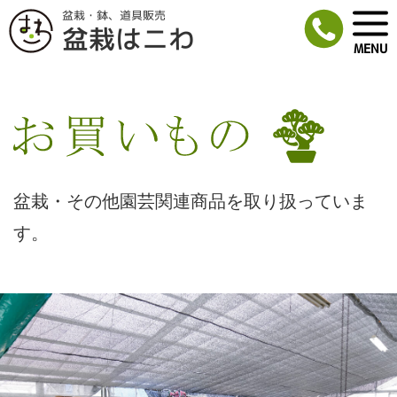
盆栽・鉢、道具販売
盆栽はニわ株式会社
盆栽はニわ
MENU
盆栽・その他園芸関連商品を取り扱っていま
す。