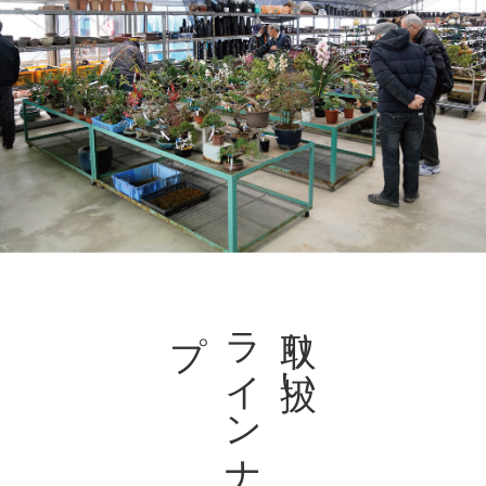
プ
ラ
イ
ン
ナ
ッ
取り扱い